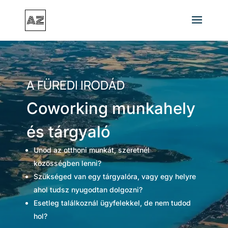
A FÜREDI IRODÁD
Coworking munkahely
és tárgyaló
Unod az otthoni munkát, szeretnél
közösségben lenni?
Szükséged van egy tárgyalóra, vagy egy helyre
ahol tudsz nyugodtan dolgozni?
Esetleg találkoznál ügyfelekkel, de nem tudod
hol?