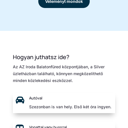
Véleményt mondok
Hogyan juthatsz ide?
Az AZ Iroda Balatonfüred központjában, a Silver
üzletházban található, könnyen megközelíthető
minden közlekedési eszközzel.

Autóval
Szezonban is van hely. Első két óra ingyen.
Vonattal vagy busszal