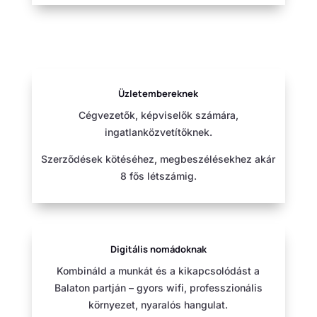
Üzletembereknek
Cégvezetők, képviselők számára,
ingatlanközvetítőknek.
Szerződések kötéséhez, megbeszélésekhez akár
8 fős létszámig.
Digitális nomádoknak
Kombináld a munkát és a kikapcsolódást a
Balaton partján – gyors wifi, professzionális
környezet, nyaralós hangulat.