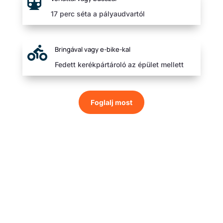

17 perc séta a pályaudvartól

Bringával vagy e-bike-kal
Fedett kerékpártároló az épület mellett
Foglalj most